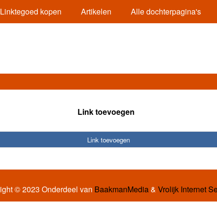
Linktegoed kopen
Artikelen
Alle dochterpagina's
Link toevoegen
Link toevoegen
ight © 2023 Onderdeel van
BaakmanMedia
&
Vrolijk Internet S